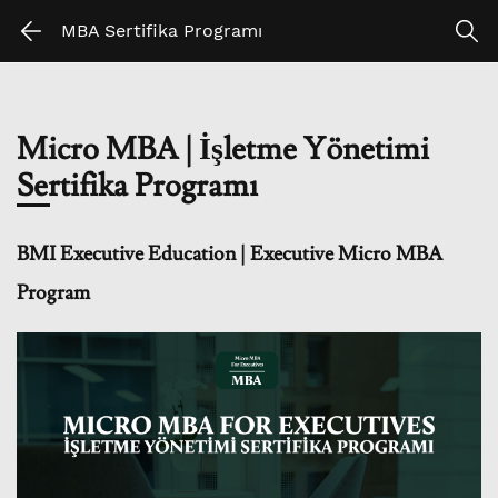
Skip
Skip
MBA Sertifika Programı
to
to
search
main
content
Micro MBA | İşletme Yönetimi
Sertifika Programı
BMI Executive Education | Executive Micro MBA
Program