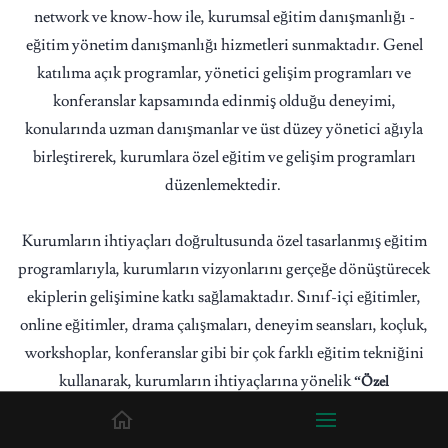
network ve know-how ile, kurumsal eğitim danışmanlığı -
eğitim yönetim danışmanlığı hizmetleri sunmaktadır. G
enel
katılıma açık programlar, yönetici gelişim programları ve
konferanslar kapsamında edinmiş olduğu deneyimi,
konularında uzman danışmanlar ve üst düzey yönetici ağıyla
birleştirerek, kurumlara özel eğitim ve gelişim programları
düzenlemektedir.
Kurumların ihtiyaçları doğrultusunda özel tasarlanmış eğitim
programlarıyla, kurumların vizyonlarını gerçeğe dönüştürecek
ekiplerin gelişimine katkı sağlamaktadır.
S
ınıf-içi eğitimler,
online eğitimler, drama çalışmaları, deneyim seansları, koçluk,
workshoplar, konferanslar gibi bir çok farklı eğitim tekniğini
kullanarak, kurumların ihtiyaçlarına yönelik
“Özel
üreterek maksimum fayda yaratmayı, kurumsal ve
Çözümler”
bireysel verimliliklerini arttırmayı hedeflemektedir. BMI