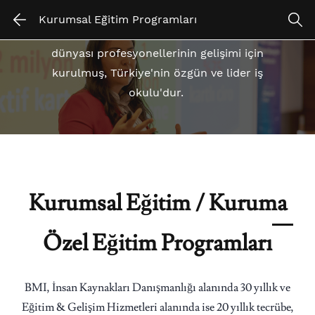
Skip
Skip
Kurumsal Eğitim Programları
to
to
BMI, iş dünyasının lider yöneticileri tarafından iş
search
main
dünyası profesyonellerinin gelişimi için
content
kurulmuş,
Türkiye'nin özgün ve lider iş
okulu'dur.
Kurumsal Eğitim / Kuruma
Özel Eğitim Programları
BMI, İnsan Kaynakları Danışmanlığı alanında 30 yıllık ve
Eğitim & Gelişim Hizmetleri alanında ise 20 yıllık tecrübe,