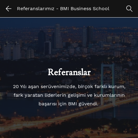
Skip
Skip
Referanslarımız - BMI Business School
to
to
search
main
content
Referanslar
20 Yılı aşan serüvenimizde, birçok farklı kurum,
fark yaratan liderlerin gelişimi ve kurumlarının
başarısı için BMI güvendi.