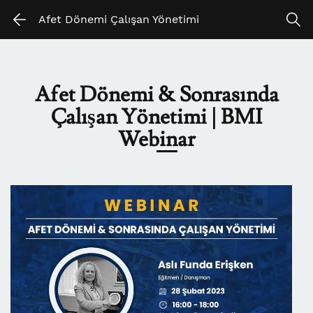
Skip
Skip
Afet Dönemi Çalışan Yönetimi
to
to
search
main
content
Afet Dönemi & Sonrasında
Çalışan Yönetimi
| BMI
Webinar