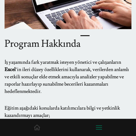
Program Hakkında
İş yaşamında fark yaratmak isteyen yönetici ve çalışanların
Excel
’in ileri düzey özelliklerini kullanarak, verilerden anlamlı
ve etkili sonuçlar elde etmek amacıyla analizler yapabilme ve
raporlar hazırlayıp sunabilme becerileri kazanmaları
hedeflenmektedir.
Eğitim aşağıdaki konularda katılımcılara bilgi ve yetkinlik
kazandırmayı amaçlar;
MS Excel
programının etkin kullanımı ve günlük iş akışına