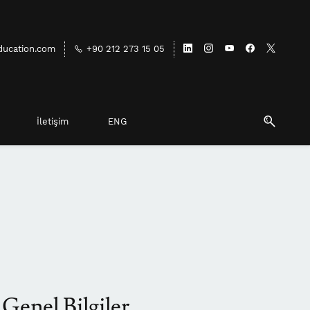
ducation.com
+90 212 273 15 05
İletişim
ENG
Genel Bilgiler