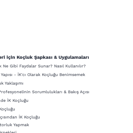
eri için Koçluk Şapkası & Uygulamaları
k Ne Gibi Faydalar Sunar? Nasıl Kullanılır?
K Yapısı - İK'cı Olarak Koçluğu Benimsemek
uk Yaklaşımı
Profesyonelinin Sorumlulukları & Bakış Açısı
nde İK Koçluğu
Koçluğu
açısından İK Koçluğu
torluk Yapmak
rnekleri