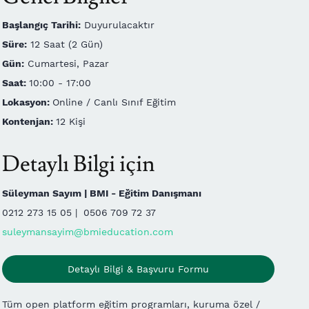
Başlangıç Tarihi:
Duyurulacaktır
Süre:
12 Saat (2 Gün)
Gün:
Cumartesi, Pazar
Saat:
10:00 - 17:00
Lokasyon:
Online / Canlı Sınıf Eğitim
Kontenjan:
12 Kişi
Detaylı Bilgi için
Süleyman Sayım | BMI - Eğitim Danışmanı
0212 273 15 05 |
0506 709 72 37
suleymansayim@bmieducation.com
Detaylı Bilgi & Başvuru Formu
Tüm open platform eğitim programları, kuruma özel /