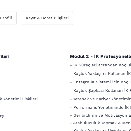
Profili
Kayıt & Ücret Bilgileri
ileri
Modül 2 -
İK Profesyonell
- İK Süreçleri açısından Koçlu
?
- Koçluk Yaklaşımı Kullanan İ
- Entegre İK Sistemi için Koçl
- Koçluk Şapkası Kullanan İK 
 Yönetimi İlişkileri
- Yetenek ve Kariyer Yönetimi
- Performans Yönetiminde İK 
- Geribildirim ve Motivasyon 
ışı
- Arabuluculuk Yapmak & Men
- Koçluk Yaklaşımı Uygulama Ö