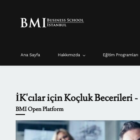
Skip
Skip
to
to
search
main
content
Ana Sayfa
Hakkımızda
Eğitim Programları
İK'cılar için Koçluk Becerileri 
BMI Open Platform