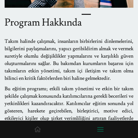
Program Hakkında
Takım halinde çalışmak, insanların birbirlerini dinlemelerini,
bilgilerini paylaşmalarını, yapıcı geribildirim almak ve vermek
suretiyle olumlu değişiklikler yapmalarını ve karşılıklı güven
oluşturmalarını sağlar. Bu bakımdan kurumların başarısı için
takımların etkin yönetimi, takım içi iletişim ve takım olma
bilinci en kritik faktörlerden biri haline gelmektedir.
Bu eğitim programı; etkili takım yönetimi ve etkin bir takım
şekilde çalışmak konusunda katılımcılarına gerekli becerileri ve
yetkinlikleri kazandıracaktır. Katılımcılar eğitim sonunda
yol
gösteren, harekete geçirebilen, birleştirici, motive edici,
etkileyici kişiler olup şirket verimliliğini artıran faaliyetlerde
bulunabileceklerdir.
Böylelikle ekiplerin performanslarının
nasıl artan şekilde sağlanabileceği, ekip motivasyonu ile ekip