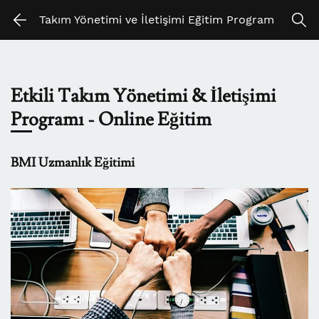
Skip
Skip
Takım Yönetimi ve İletişimi Eğitim Program
to
to
search
main
content
Etkili Takım Yönetimi & İletişimi
Programı - Online Eğitim
BMI Uzmanlık Eğitimi