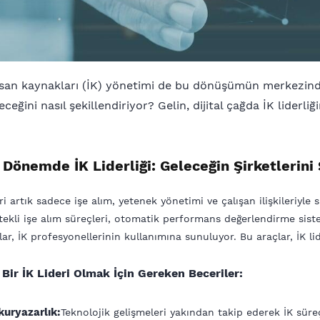
insan kaynakları (İK) yönetimi de bu dönüşümün merkezinde y
eğini nasıl şekillendiriyor? Gelin, dijital çağda İK liderliğin
l Dönemde İK Liderliği: Geleceğin Şirketlerin
eri artık sadece işe alım, yetenek yönetimi ve çalışan ilişkileriyle s
ekli işe alım süreçleri, otomatik performans değerlendirme sisteml
ar, İK profesyonellerinin kullanımına sunuluyor. Bu araçlar, İK lide
 Bir İK Lideri Olmak İçin Gereken Beceriler:
Okuryazarlık:
Teknolojik gelişmeleri yakından takip ederek İK süre