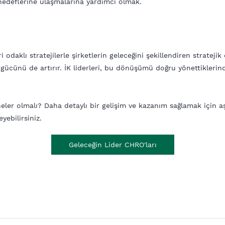
r hedeflerine ulaşmalarına yardımcı olmak.
ri odaklı stratejilerle şirketlerin geleceğini şekillendiren strateji
 gücünü de artırır. İK liderleri, bu dönüşümü doğru yönettiklerind
ri neler olmalı? Daha detaylı bir gelişim ve kazanım sağlamak için
yebilirsiniz.
Geleceğin Lider CHRO'ları