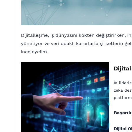
Dijitalleşme, iş dünyasını kökten değiştirirken, 
yönetiyor ve veri odaklı kararlarla şirketlerin gelec
inceleyelim.
Dijita
İK liderl
zeka dest
platforml
Başarılı
Dijital 