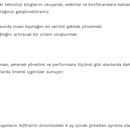
i teknoloji bloglarını okuyarak, webinar ve konferanslara katılara
ığınızı geliştirebilirsiniz.
sunda insan kaynağını en verimli şekilde yönetmek.
ılığını artıracak bir ortam oluşturmak.
nlaması, yetenek yönetimi ve performans ölçümü gibi alanlarda daha 
nularda önemli içgörüler sunuyor:
ışanların %20'sinin önümüzdeki 6 ay içinde şirketten ayrılma olası