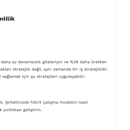
lilik
27 daha az devamsızlık gösteriyor ve %38 daha üretken
ları stratejisi değil, aynı zamanda bir iş stratejisidir.
 sağlamak için şu stratejileri uygulayabilir:
. Şirketinizde hibrit çalışma modelini nasıl
politikası geliştirin.