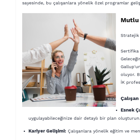
sayesinde, bu çalışanlara yönelik özel programlar geliş
Mutlu 
Strateji
​Sertifik
Geleceği
Gallup'u
oluyor. B
İK profes
Çalışan
Esnek Ça
uygulayabileceğinize dair detaylı bir plan oluşturun. 
Kariyer Gelişimi:
Çalışanlara yönelik eğitim ve men