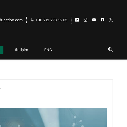
ducation.com
+90 212 273 15 05
İletişim
ENG
u