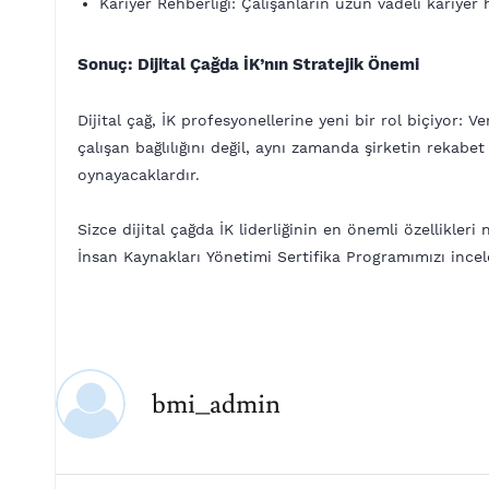
Kariyer Rehberliği: Çalışanların uzun vadeli kariye
Sonuç: Dijital Çağda İK’nın Stratejik Önemi
Dijital çağ, İK profesyonellerine yeni bir rol biçiyor: Ve
çalışan bağlılığını değil, aynı zamanda şirketin rekabet
oynayacaklardır.
Sizce dijital çağda İK liderliğinin en önemli özellikle
İnsan Kaynakları
Yönetimi
Sertifika Programımızı incele
bmi_admin