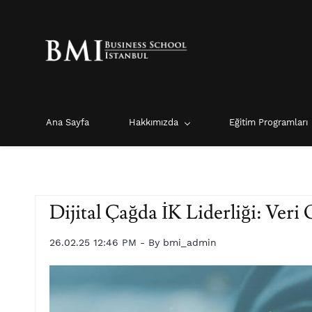
Skip
Skip
to
to
search
main
content
Ana Sayfa
Hakkımızda
Eğitim Programları
Dijital Çağda İK Liderliği: Veri
26.02.25 12:46 PM
- By
bmi_admin