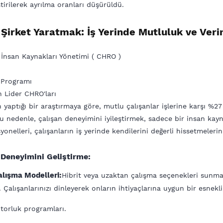
tirilerek ayrılma oranları düşürüldü.
Şirket Yaratmak: İş Yerinde Mutluluk ve Verim
k İnsan Kaynakları Yönetimi ( CHRO )
a Programı
n Lider CHRO'ları
n yaptığı bir araştırmaya göre, mutlu çalışanlar işlerine karşı %
u nedenle, çalışan deneyimini iyileştirmek, sadece bir insan kaynak
yonelleri, çalışanların iş yerinde kendilerini değerli hissetmelerini
 Deneyimini Geliştirme:
lışma Modelleri:
Hibrit veya uzaktan çalışma seçenekleri sunmak
Çalışanlarınızı dinleyerek onların ihtiyaçlarına uygun bir esneklik 
torluk programları.